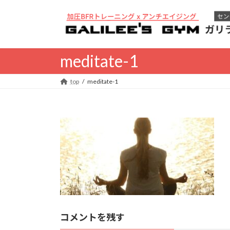
コ
ナ
ン
ビ
テ
ゲ
ン
ー
ツ
シ
meditate-1
へ
ョ
ス
ン
top
meditate-1
キ
に
ッ
移
プ
動
コメントを残す