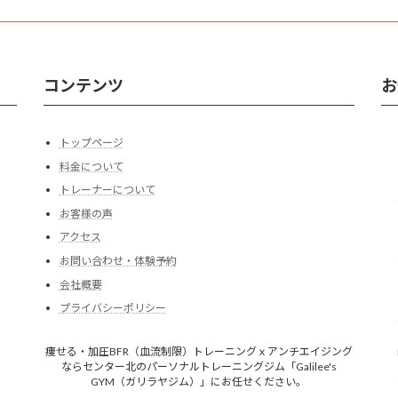
コンテンツ
お
トップページ
料金について
トレーナーについて
お客様の声
アクセス
お問い合わせ・体験予約
会社概要
プライバシーポリシー
痩せる・加圧BFR（血流制限）トレーニングｘアンチエイジング
ならセンター北のパーソナルトレーニングジム「Galilee's
GYM（ガリラヤジム）」にお任せください。