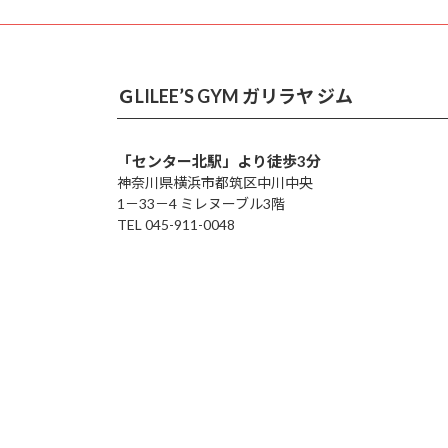
ＧLILEE’S GYM ガリラヤ ジム
「センター北駅」より徒歩3分
神奈川県横浜市都筑区中川中央
1－33－4 ミレヌーブル3階
TEL 045-911-0048