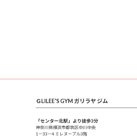
ＧLILEE’S GYM ガリラヤ ジム
「センター北駅」より徒歩3分
神奈川県横浜市都筑区中川中央
1－33－4 ミレヌーブル3階