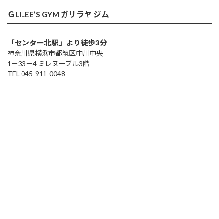
ＧLILEE’S GYM ガリラヤ ジム
「センター北駅」より徒歩3分
神奈川県横浜市都筑区中川中央
1－33－4 ミレヌーブル3階
TEL 045-911-0048